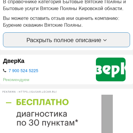
В справочнике категория Бытовые Вятские Поляны и
Бытовые услуги Вятские Поляны Кировской области.
Вы можете оставить отзыв или оценить компанию:
Бурение скважин Вятские Поляны.
А так же, задать вопрос представителями фирмы:
Раскрыть полное описание
Бурение скважин в Вятских Полян.
ДверКа
Нашли ошибку? Сообщите нам об этом!
7 900 524 5225
Рекомендуем
РЕКЛАМА • HTTPS://GUSAR.LECAR.RU/